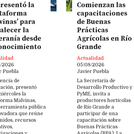
presentó la
Comienzan las
ataforma
capacitaciones
vinas’ para
de Buenas
alecer la
Prácticas
eranía desde
Agrícolas en Río
conocimiento
Grande
lidad
Actualidad
8/2026
05/08/2026
r Puebla
Javier Puebla
encia de
La Secretaría de
ación, presentó
Desarrollo Productivo y
miércoles la
PyME, invita a
forma Malvinas,
productores hortícolas
erramienta pública
de Río Grande a
ovadora que reúne
participar de una
nidos, recursos
capacitación sobre
tivos,
Buenas Prácticas
tigaciones y
Agrícolas (BPA). La