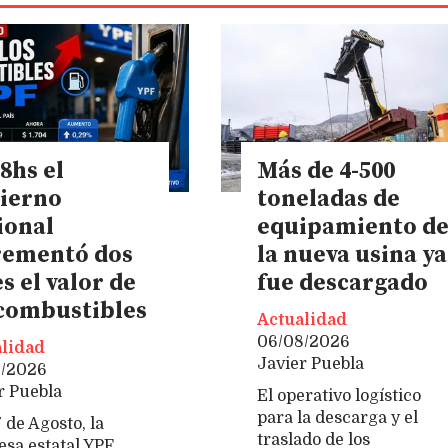
8hs el
Más de 4-500
ierno
toneladas de
ional
equipamiento d
rementó dos
la nueva usina ya
s el valor de
fue descargado
 combustibles
Actualidad
06/08/2026
lidad
Javier Puebla
8/2026
r Puebla
El operativo logístico
para la descarga y el
 de Agosto, la
traslado de los
sa estatal YPF