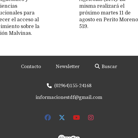
iencias
misma realizará el
tucionales para
próximo martes 11 de
ecer el acceso al
agosto en Perito Moreno
imiento sobre la
519.
ión Malvinas.
Contacto
Newsletter
Buscar
(02964)155-24168
informacionestdf@gmail.com