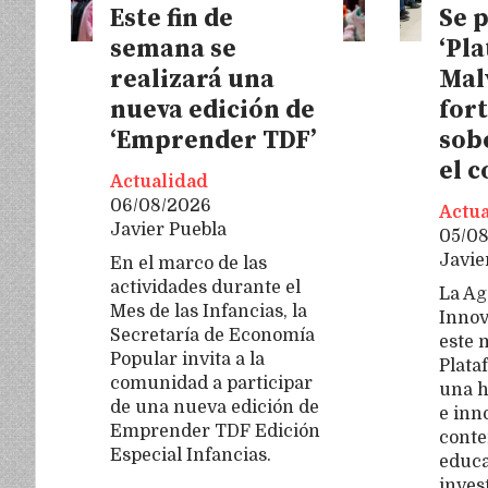
Este fin de
Se 
semana se
‘Pl
realizará una
Mal
nueva edición de
fort
‘Emprender TDF’
sob
el 
Actualidad
06/08/2026
Actua
Javier Puebla
05/0
Javie
En el marco de las
actividades durante el
La Ag
Mes de las Infancias, la
Innov
Secretaría de Economía
este 
Popular invita a la
Plata
comunidad a participar
una h
de una nueva edición de
e inn
Emprender TDF Edición
conte
Especial Infancias.
educa
inves