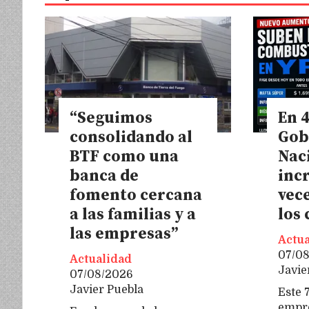
“Seguimos
En 4
consolidando al
Gob
BTF como una
Nac
banca de
inc
fomento cercana
vece
a las familias y a
los
las empresas”
Actua
07/0
Actualidad
Javie
07/08/2026
Javier Puebla
Este 7
empre