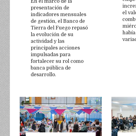
En el marco de la
incr
presentación de
el val
indicadores mensuales
combu
de gestión, el Banco de
miérc
Tierra del Fuego repasó
había
la evolución de su
varia
actividad y las
principales acciones
impulsadas para
fortalecer su rol como
banca pública de
desarrollo.