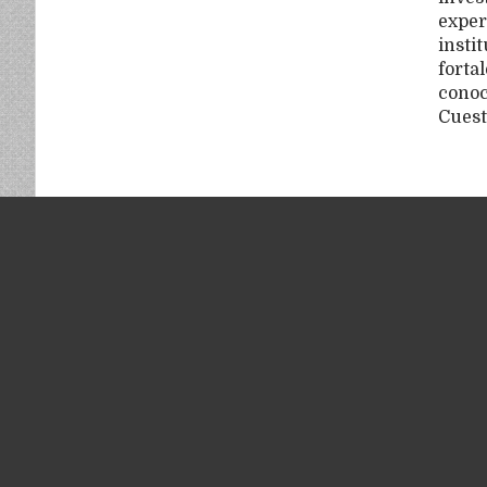
exper
insti
fortal
conoc
Cuest