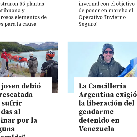
straron 55 plantas
invernal con el objetivo
rihuana y
de poner en marcha el
osos elementos de
Operativo ‘Invierno
és para la causa.
Seguro’.
 joven debió
La Cancillería
 rescatada
Argentina exigió
 sufrir
la liberación del
das al
gendarme
inar por la
detenido en
guna
Venezuela