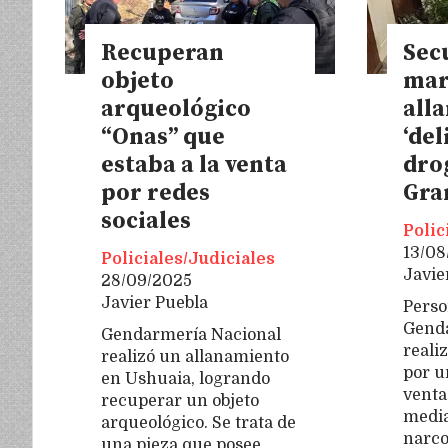
Recuperan
Sec
objeto
mar
arqueológico
all
“Onas” que
‘del
estaba a la venta
dro
por redes
Gra
sociales
Polic
13/08
Policiales/Judiciales
Javie
28/09/2025
Javier Puebla
Perso
Genda
Gendarmería Nacional
reali
realizó un allanamiento
por u
en Ushuaia, logrando
venta
recuperar un objeto
media
arqueológico. Se trata de
narco
una pieza que posee