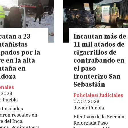
catan a 23
Incautan más de
tañistas
11 mil atados de
apados por la
cigarrillos de
e en la alta
contrabando en
taña en
el paso
doza
fronterizo San
Sebastián
onales
/2026
Policiales/Judiciales
r Puebla
07/07/2026
Javier Puebla
utoridades
zaron rescates en
Efectivos de la Sección
e del Inca,
Reforzada Paso
nes, Penitentes y