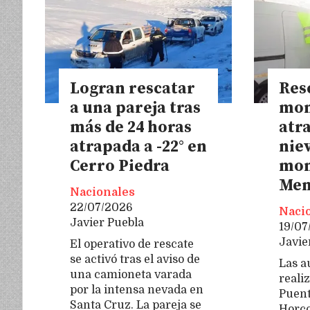
Logran rescatar
Res
a una pareja tras
mon
más de 24 horas
atr
atrapada a -22° en
niev
Cerro Piedra
mon
Men
Nacionales
22/07/2026
Naci
Javier Puebla
19/07
Javie
El operativo de rescate
se activó tras el aviso de
Las a
una camioneta varada
reali
por la intensa nevada en
Puent
Santa Cruz. La pareja se
Horco