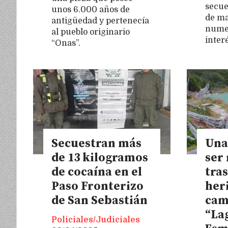
secue
unos 6.000 años de
de ma
antigüedad y pertenecía
numer
al pueblo originario
inter
“Onas”.
Secuestran más
Una
de 13 kilogramos
ser
de cocaína en el
tras
Paso Fronterizo
heri
de San Sebastián
cam
“La
Policiales/Judiciales