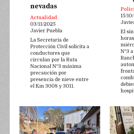
nevadas
Polic
15/10
Actualidad
Javie
03/11/2025
Javier Puebla
El si
horas
La Secretaría de
miérc
Protección Civil solicita a
N°3 a 
conductores que
Ranc
circulan por la Ruta
autom
Nacional N°3 máxima
front
precaución por
combi
presencia de nieve entre
debie
el Km 3008 y 3011.
hospi