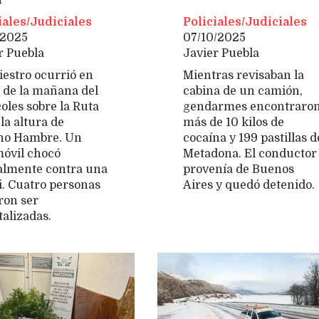
iales/Judiciales
Policiales/Judiciales
/2025
07/10/2025
r Puebla
Javier Puebla
niestro ocurrió en
Mientras revisaban la
 de la mañana del
cabina de un camión,
oles sobre la Ruta
gendarmes encontraro
la altura de
más de 10 kilos de
ho Hambre. Un
cocaína y 199 pastillas d
óvil chocó
Metadona. El conductor
almente contra una
provenía de Buenos
. Cuatro personas
Aires y quedó detenido.
ron ser
talizadas.