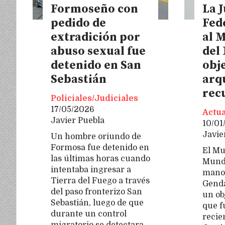
Formoseño con
La J
pedido de
Fed
extradición por
al M
abuso sexual fue
del
detenido en San
obj
Sebastián
arq
rec
Policiales/Judiciales
17/05/2026
Actua
Javier Puebla
10/01
Javie
Un hombre oriundo de
Formosa fue detenido en
El Mu
las últimas horas cuando
Mundo
intentaba ingresar a
manos
Tierra del Fuego a través
Genda
del paso fronterizo San
un ob
Sebastián, luego de que
que f
durante un control
recie
migratorio se detectara