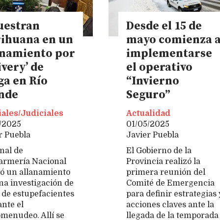
uestran
Desde el 15 de
ihuana en un
mayo comienza 
anamiento por
implementarse
ivery’ de
el operativo
ga en Río
“Invierno
nde
Seguro”
iales/Judiciales
Actualidad
/2025
01/05/2025
r Puebla
Javier Puebla
nal de
El Gobierno de la
rmería Nacional
Provincia realizó la
zó un allanamiento
primera reunión del
na investigación de
Comité de Emergencia
 de estupefacientes
para definir estrategias 
nte el
acciones claves ante la
menudeo. Allí se
llegada de la temporada