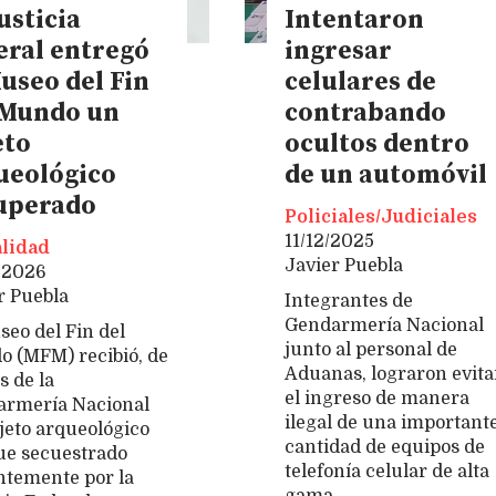
usticia
Intentaron
eral entregó
ingresar
useo del Fin
celulares de
 Mundo un
contrabando
eto
ocultos dentro
ueológico
de un automóvil
uperado
Policiales/Judiciales
11/12/2025
lidad
Javier Puebla
/2026
r Puebla
Integrantes de
Gendarmería Nacional
seo del Fin del
junto al personal de
 (MFM) recibió, de
Aduanas, lograron evita
 de la
el ingreso de manera
rmería Nacional
ilegal de una important
jeto arqueológico
cantidad de equipos de
ue secuestrado
telefonía celular de alta
ntemente por la
gama.