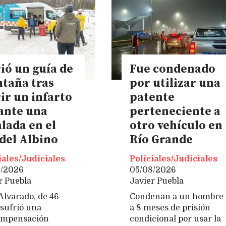
ió un guía de
Fue condenado
taña tras
por utilizar una
ir un infarto
patente
ante una
perteneciente a
lada en el
otro vehículo en
 del Albino
Río Grande
iales/Judiciales
Policiales/Judiciales
8/2026
05/08/2026
r Puebla
Javier Puebla
 Alvarado, de 46
Condenan a un hombre
 sufrió una
a 8 meses de prisión
ompensación
condicional por usar la