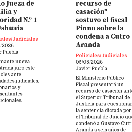
o Jueza de
recurso de
ilia y
casación"
oridad N.º 1
sostuvo el fiscal
Ushuaia
Pinno sobre la
condena a Cutro
iales/Judiciales
Aranda
8/2026
r Puebla
Policiales/Judiciales
amante nueva
05/08/2026
trada juró este
Javier Puebla
oles ante
El Ministerio Público
idades judiciales,
Fiscal presentará un
onarios y
recurso de casación ant
sentantes
el Superior Tribunal de
tucionales.
Justicia para cuestiona
la sentencia dictada por
el Tribunal de Juicio qu
condenó a Gustavo Cutr
Aranda a seis años de