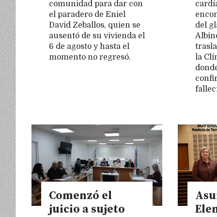
comunidad para dar con
cardí
el paradero de Eniel
encon
David Zeballos, quien se
del gl
ausentó de su vivienda el
Albin
6 de agosto y hasta el
trasl
momento no regresó.
la Cl
donde
confi
falle
Comenzó el
Asu
juicio a sujeto
Ele