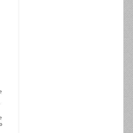
e
r
e
o