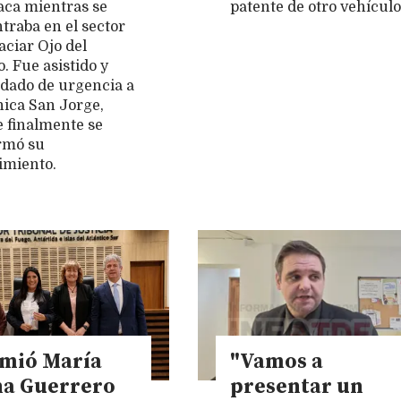
aca mientras se
patente de otro vehículo
traba en el sector
aciar Ojo del
o. Fue asistido y
adado de urgencia a
ínica San Jorge,
 finalmente se
rmó su
cimiento.
mió María
"Vamos a
na Guerrero
presentar un