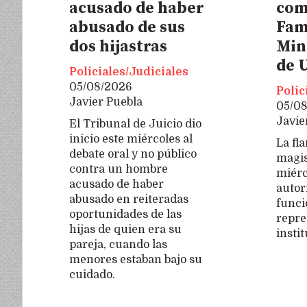
acusado de haber
com
abusado de sus
Fam
dos hijastras
Min
de 
Policiales/Judiciales
05/08/2026
Polic
Javier Puebla
05/0
Javie
El Tribunal de Juicio dio
inicio este miércoles al
La fl
debate oral y no público
magis
contra un hombre
miérc
acusado de haber
autor
abusado en reiteradas
funci
oportunidades de las
repre
hijas de quien era su
insti
pareja, cuando las
menores estaban bajo su
cuidado.