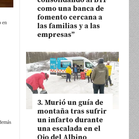
consolidando al BTF
como una banca de
fomento cercana a
o en
las familias y a las
empresas”
Murió un guía de
montaña tras sufrir
un infarto durante
además
una escalada en el
Ojo del Albino