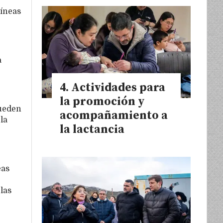
líneas
a
Actividades para
la promoción y
pueden
acompañamiento a
la
la lactancia
eas
las