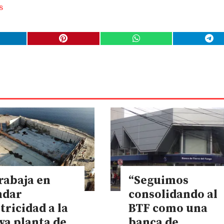
s
rabaja en
“Seguimos
ndar
consolidando al
tricidad a la
BTF como una
va planta de
banca de