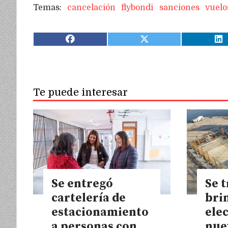
cancelación
flybondi
sanciones
vuelo
Te puede interesar
Se entregó
Se t
cartelería de
bri
estacionamiento
elec
a personas con
nue