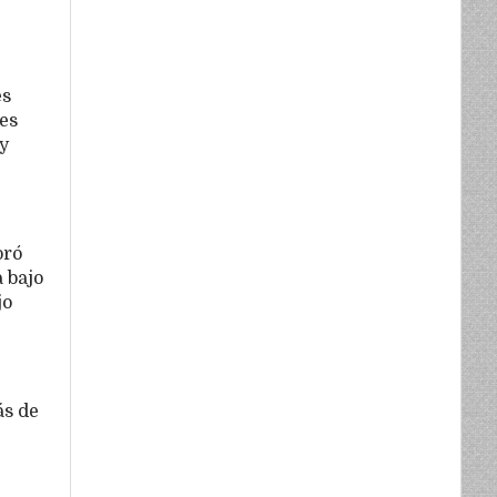
es
es
 y
oró
 bajo
jo
ás de