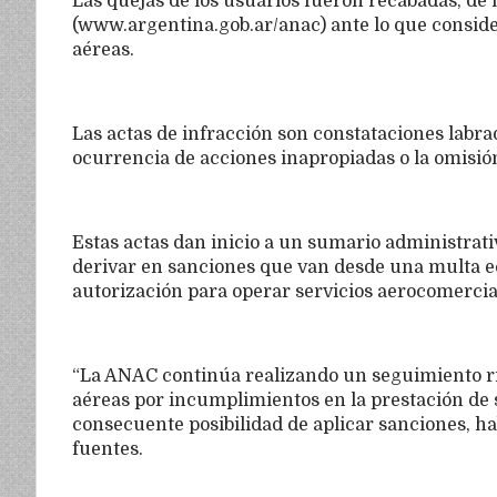
Las quejas de los usuarios fueron recabadas, de
(www.argentina.gob.ar/anac) ante lo que conside
aéreas.
Las actas de infracción son constataciones labrad
ocurrencia de acciones inapropiadas o la omisión
Estas actas dan inicio a un sumario administrat
derivar en sanciones que van desde una multa e
autorización para operar servicios aerocomercia
“La ANAC continúa realizando un seguimiento rig
aéreas por incumplimientos en la prestación de s
consecuente posibilidad de aplicar sanciones, ha
fuentes.