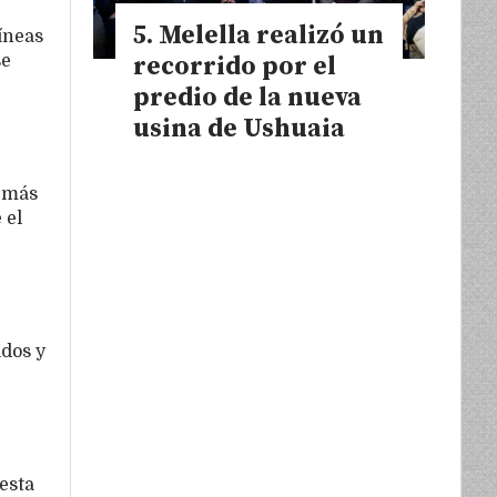
Melella realizó un
íneas
recorrido por el
se
predio de la nueva
usina de Ushuaia
n más
 el
idos y
esta