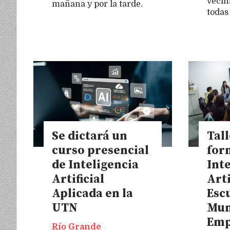
vecin
mañana y por la tarde.
todas
Se dictará un
Tall
curso presencial
for
de Inteligencia
Int
Artificial
Arti
Aplicada en la
Esc
UTN
Mun
Emp
Río Grande