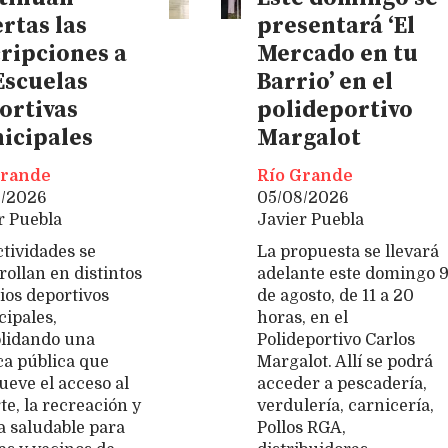
rtas las
presentará ‘El
cripciones a
Mercado en tu
Escuelas
Barrio’ en el
ortivas
polideportivo
icipales
Margalot
Grande
Río Grande
8/2026
05/08/2026
r Puebla
Javier Puebla
ctividades se
La propuesta se llevará
rollan en distintos
adelante este domingo 
ios deportivos
de agosto, de 11 a 20
ipales,
horas, en el
lidando una
Polideportivo Carlos
ica pública que
Margalot. Allí se podrá
eve el acceso al
acceder a pescadería,
te, la recreación y
verdulería, carnicería,
da saludable para
Pollos RGA,