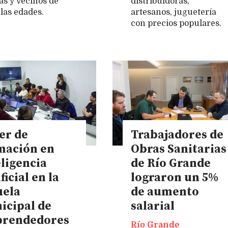
as y vecinos de
distribuidoras,
 las edades.
artesanos, juguetería
con precios populares.
er de
Trabajadores de
mación en
Obras Sanitarias
eligencia
de Río Grande
ficial en la
lograron un 5%
uela
de aumento
icipal de
salarial
rendedores
Río Grande