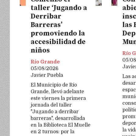
taller ‘Jugando a
abie
Derribar
ins
Barreras’
las 
promoviendo la
Dep
accesibilidad de
Mun
niños
Río 
05/0
Río Grande
Javie
05/08/2026
Javier Puebla
Las a
desar
El Municipio de Río
espac
Grande, llevó adelante
munic
este viernes la primera
conso
jornada del taller
polít
"Jugando a derribar
promu
barreras", desarrollada
depor
en la Biblioteca El Muelle
la vi
en 2 turnos: por la