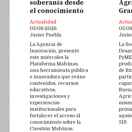
soberanía desde
Agr
el conocimiento
Gra
Actualidad
Actua
05/08/2026
05/0
Javier Puebla
Javie
La Agencia de
La Se
Innovación, presentó
Desar
este miércoles la
PyME,
Plataforma Malvinas,
produ
una herramienta pública
de Rí
e innovadora que reúne
parti
contenidos, recursos
capac
educativos,
Buena
investigaciones y
Agríc
experiencias
misma
institucionales para
próxi
fortalecer el acceso al
agost
conocimiento sobre la
519.
Cuestión Malvinas.