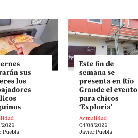
iernes
Este fin de
rarán sus
semana se
eres los
presenta en Río
bajadores
Grande el evento
licos
para chicos
guinos
‘Exploria’
lidad
Actualidad
8/2026
04/08/2026
r Puebla
Javier Puebla