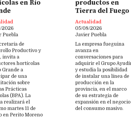
ícolas en Río
productos en
nde
Tierra del Fuego
lidad
Actualidad
8/2026
05/08/2026
r Puebla
Javier Puebla
cretaría de
La empresa fueguina
rollo Productivo y
avanza en
 invita a
conversaciones para
ctores hortícolas
adquirir el Grupo Ayudí
o Grande a
y estudia la posibilidad
cipar de una
de instalar una línea de
itación sobre
producción en la
s Prácticas
provincia, en el marco
olas (BPA). La
de su estrategia de
 realizará el
expansión en el negocio
mo martes 11 de
del consumo masivo.
o en Perito Moreno