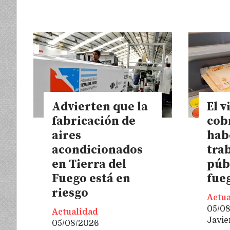
Advierten que la
El v
fabricación de
cob
aires
hab
acondicionados
tra
en Tierra del
púb
Fuego está en
fue
riesgo
Actua
05/0
Actualidad
Javie
05/08/2026