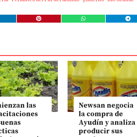
ienzan las
Newsan negocia
acitaciones
la compra de
Buenas
Ayudín y analiza
cticas
producir sus