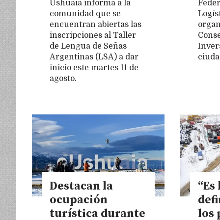
Ushuaia informa a la
Feder
comunidad que se
Logís
encuentran abiertas las
organ
inscripciones al Taller
Conse
de Lengua de Señas
Inver
Argentinas (LSA) a dar
ciuda
inicio este martes 11 de
agosto.
Destacan la
“Es 
ocupación
defi
turística durante
los