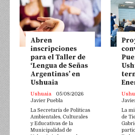
Abren
Pro
inscripciones
conv
para el Taller de
Pue
‘Lengua de Señas
Ush
Argentinas’ en
ter
Ushuaia
Ene
Ushuaia
05/08/2026
Ushu
Javier Puebla
Javie
La Secretaría de Políticas
La mi
Ambientales, Culturales
de Ti
y Educativas de la
Gabrie
Municipalidad de
parti