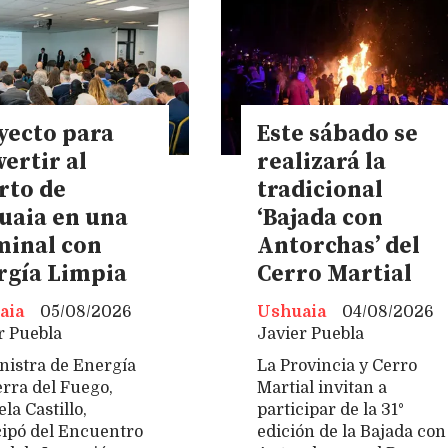
yecto para
Este sábado se
ertir al
realizará la
rto de
tradicional
uaia en una
‘Bajada con
minal con
Antorchas’ del
rgía Limpia
Cerro Martial
aia
05/08/2026
Ushuaia
04/08/2026
r Puebla
Javier Puebla
nistra de Energía
La Provincia y Cerro
erra del Fuego,
Martial invitan a
la Castillo,
participar de la 31°
cipó del Encuentro
edición de la Bajada con