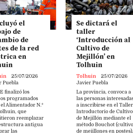
cluyó el
Se dictará el
bajo de
taller
ambio de
‘Introducción al
es de la red
Cultivo de
trica en
Mejillón’ en
huin
Tolhuin
uin
25/07/2026
Tolhuin
25/07/2026
r Puebla
Javier Puebla
E finalizó los
La provincia, convoca a
jos programados
las personas interesada
 el Alimentador N.º
a inscribirse en el Taller
Tolhuin, que
Introductorio de Cultivo
tieron reemplazar
de Mejillón mediante el
estructura antigua
método Bouchot (cultiv
orar las
de mejillones en postes)