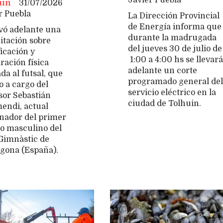
Javier Puebla
uin
31/07/2026
r Puebla
La Dirección Provincial
de Energía informa que
evó adelante una
durante la madrugada
itación sobre
del jueves 30 de julio de
ficación y
1:00 a 4:00 hs se llevará
ración física
adelante un corte
da al futsal, que
programado general del
o a cargo del
servicio eléctrico en la
sor Sebastián
ciudad de Tolhuin.
endi, actual
nador del primer
o masculino del
Gimnàstic de
gona (España).