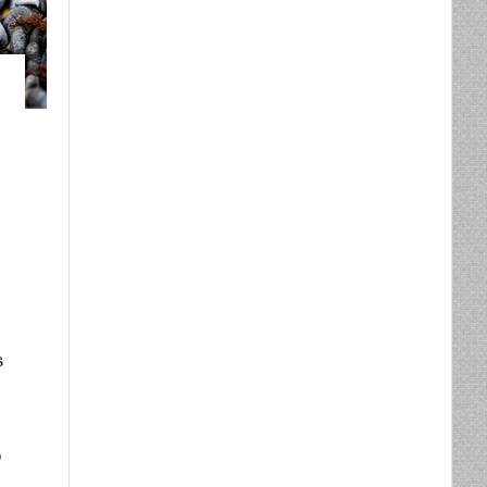
s
o
,