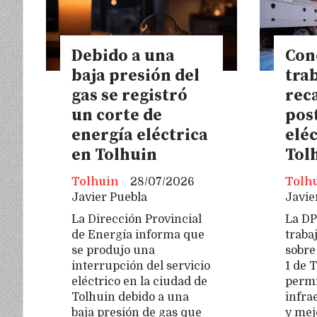
Debido a una
Con
baja presión del
tra
gas se registró
rec
un corte de
post
energía eléctrica
eléc
en Tolhuin
Tol
Tolhuin
28/07/2026
Tolh
Javier Puebla
Javie
La Dirección Provincial
La DP
de Energía informa que
traba
se produjo una
sobre
interrupción del servicio
1 de 
eléctrico en la ciudad de
permi
Tolhuin debido a una
infra
baja presión de gas que
y mej