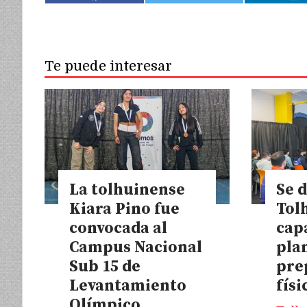
Te puede interesar
La tolhuinense
Se d
Kiara Pino fue
Tol
convocada al
cap
Campus Nacional
plan
Sub 15 de
pre
Levantamiento
físi
Olímpico