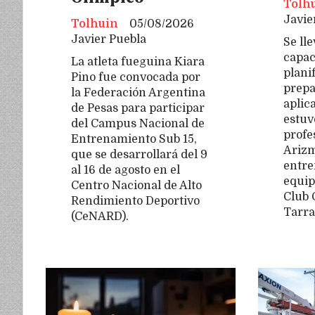
Tolh
Javie
Tolhuin
05/08/2026
Javier Puebla
Se ll
capac
La atleta fueguina Kiara
plani
Pino fue convocada por
prepa
la Federación Argentina
aplica
de Pesas para participar
estuv
del Campus Nacional de
profe
Entrenamiento Sub 15,
Arizm
que se desarrollará del 9
entre
al 16 de agosto en el
equip
Centro Nacional de Alto
Club 
Rendimiento Deportivo
Tarra
(CeNARD).