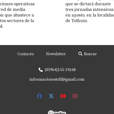
ciones operativas
que se dictará durante
 red de media
tres jornadas intensivas
ón que abastece a
en agosto, en la localida
tos sectores de la
de Tolhuin.
d.
Contacto
Newsletter
Buscar
(02964)155-24168
informacionestdf@gmail.com