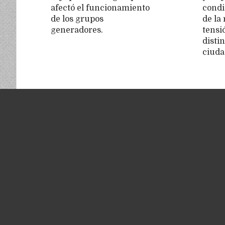
afectó el funcionamiento
condi
de los grupos
de la
generadores.
tensi
distin
ciuda