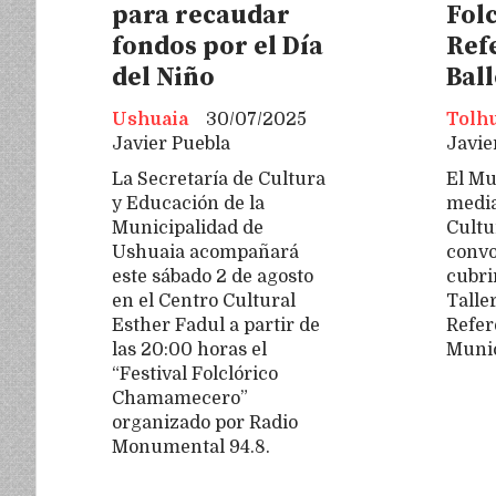
para recaudar
Folc
fondos por el Día
Ref
del Niño
Bal
Ushuaia
30/07/2025
Tolh
Javier Puebla
Javie
La Secretaría de Cultura
El Mu
y Educación de la
media
Municipalidad de
Cultu
Ushuaia acompañará
convo
este sábado 2 de agosto
cubri
en el Centro Cultural
Taller
Esther Fadul a partir de
Refer
las 20:00 horas el
Munic
“Festival Folclórico
Chamamecero”
organizado por Radio
Monumental 94.8.