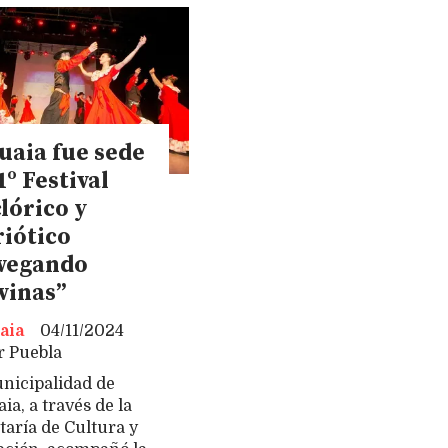
uaia fue sede
1º Festival
lórico y
riótico
vegando
vinas”
aia
04/11/2024
r Puebla
nicipalidad de
ia, a través de la
taría de Cultura y