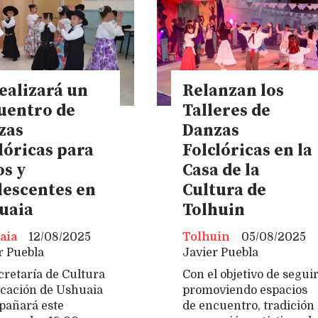
realizará un
Relanzan los
uentro de
Talleres de
zas
Danzas
lóricas para
Folclóricas en la
os y
Casa de la
lescentes en
Cultura de
uaia
Tolhuin
aia
12/08/2025
Tolhuin
05/08/2025
r Puebla
Javier Puebla
cretaría de Cultura
Con el objetivo de segui
cación de Ushuaia
promoviendo espacios
añará este
de encuentro, tradición