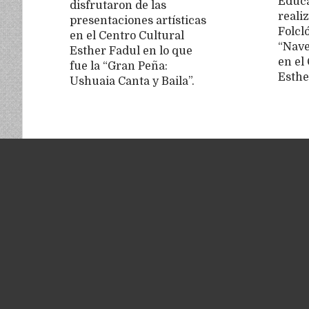
Educa
disfrutaron de las
realiz
presentaciones artísticas
Folcló
en el Centro Cultural
“Nave
Esther Fadul en lo que
en el
fue la “Gran Peña:
Esthe
Ushuaia Canta y Baila”.