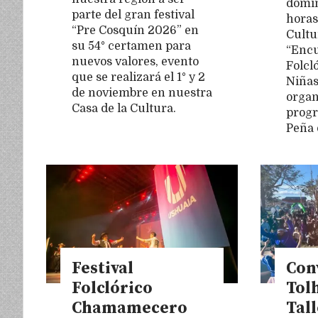
domin
parte del gran festival
horas
“Pre Cosquín 2026” en
Cultu
su 54° certamen para
“Encu
nuevos valores, evento
Folcl
que se realizará el 1° y 2
Niñas
de noviembre en nuestra
organ
Casa de la Cultura.
progr
Peña 
Festival
Con
Folclórico
Tol
Chamamecero
Tall