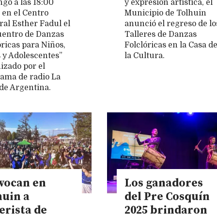
go a las 18:00
y expresión artística, el
 en el Centro
Municipio de Tolhuin
ral Esther Fadul el
anunció el regreso de lo
entro de Danzas
Talleres de Danzas
óricas para Niños,
Folclóricas en la Casa d
 y Adolescentes”
la Cultura.
izado por el
ama de radio La
de Argentina.
vocan en
Los ganadores
huin a
del Pre Cosquín
erista de
2025 brindaron