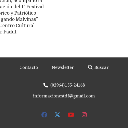
ción, acompañó la
ación del 1° Festival
rico y Patriótico
gando Malvinas”
 Centro Cultural
r Fadul.
Contacto
Newsletter
Buscar
(02964)155-24168
informacionestdf@gmail.com