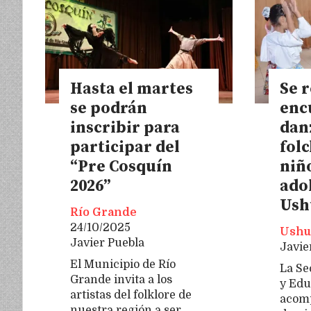
Hasta el martes
Se 
se podrán
enc
inscribir para
dan
participar del
folc
“Pre Cosquín
niñ
2026”
ado
Ush
Río Grande
24/10/2025
Ushu
Javier Puebla
Javie
El Municipio de Río
La Se
Grande invita a los
y Edu
artistas del folklore de
acomp
nuestra región a ser