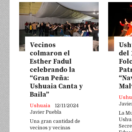
Vecinos
Ush
colmaron el
del 
Esther Fadul
Folc
celebrando la
Pat
“Gran Peña:
“Na
Ushuaia Canta y
Mal
Baila”
Ushu
Javie
Ushuaia
12/11/2024
Javier Puebla
La Mu
Ushua
Una gran cantidad de
Secre
vecinos y vecinas