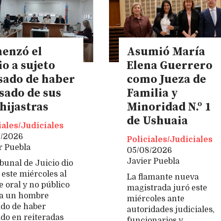
enzó el
Asumió María
io a sujeto
Elena Guerrero
sado de haber
como Jueza de
sado de sus
Familia y
hijastras
Minoridad N.º 1
de Ushuaia
iales/Judiciales
8/2026
Policiales/Judiciales
r Puebla
05/08/2026
Javier Puebla
ibunal de Juicio dio
 este miércoles al
La flamante nueva
e oral y no público
magistrada juró este
a un hombre
miércoles ante
do de haber
autoridades judiciales,
do en reiteradas
funcionarios y