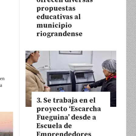
ofrecen diversas
propuestas
educativas al
municipio
riograndense
ien
ma
Se trabaja en el
proyecto ‘Escarcha
Fueguina’ desde a
Escuela de
Emprendedores