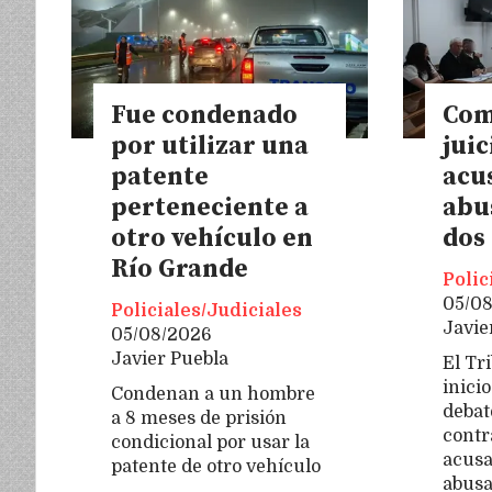
Fue condenado
Com
por utilizar una
juic
patente
acu
perteneciente a
abu
otro vehículo en
dos 
Río Grande
Polic
05/0
Policiales/Judiciales
Javie
05/08/2026
Javier Puebla
El Tr
inicio
Condenan a un hombre
debat
a 8 meses de prisión
contr
condicional por usar la
acusa
patente de otro vehículo
abusa