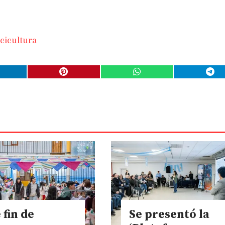
cicultura
 fin de
Se presentó la