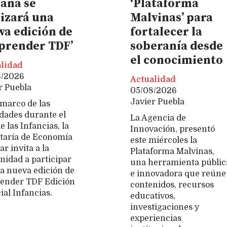
ana se
‘Plataforma
lizará una
Malvinas’ para
va edición de
fortalecer la
prender TDF’
soberanía desde
el conocimiento
lidad
8/2026
Actualidad
r Puebla
05/08/2026
Javier Puebla
 marco de las
idades durante el
La Agencia de
e las Infancias, la
Innovación, presentó
taría de Economía
este miércoles la
r invita a la
Plataforma Malvinas,
idad a participar
una herramienta públic
a nueva edición de
e innovadora que reúne
ender TDF Edición
contenidos, recursos
ial Infancias.
educativos,
investigaciones y
experiencias