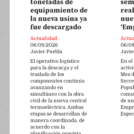
toneladas de
sem
equipamiento de
rea
la nueva usina ya
nue
fue descargado
‘Em
Actualidad
Actua
06/08/2026
06/0
Javier Puebla
Javie
El operativo logístico
En el
para la descarga y el
activ
traslado de los
Mes d
componentes continúa
Secre
avanzando en
Popula
simultáneo con la obra
comun
civil de la nueva central
de un
termoeléctrica. Ambas
Empr
etapas se desarrollan de
Espec
manera coordinada, de
acuerdo con la
planificación prevista.