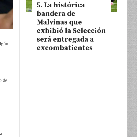
La histórica
bandera de
Malvinas que
exhibió la Selección
será entregada a
algún
excombatientes
o de
la