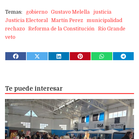
gobierno
Gustavo Melella
justicia
Justicia Electoral
Martín Perez
municipalidad
rechazo
Reforma de la Constitución
Río Grande
veto
Te puede interesar