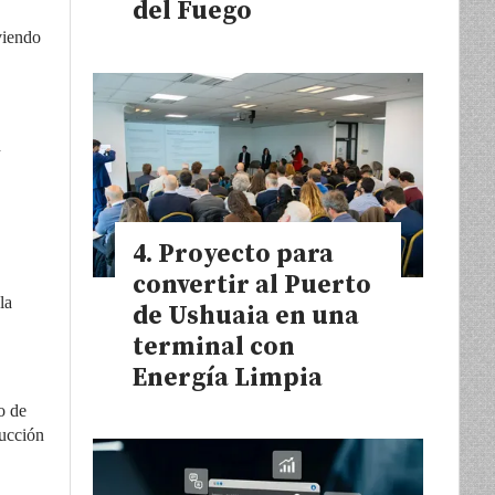
del Fuego
viendo
n
Proyecto para
convertir al Puerto
la
de Ushuaia en una
terminal con
Energía Limpia
o de
ducción