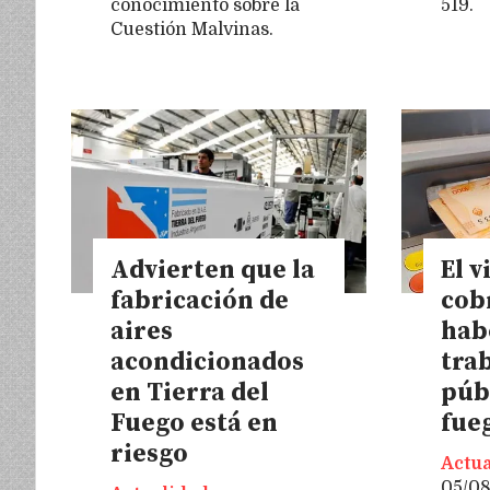
conocimiento sobre la
519.
Cuestión Malvinas.
Advierten que la
El v
fabricación de
cob
aires
hab
acondicionados
tra
en Tierra del
púb
Fuego está en
fue
riesgo
Actua
05/0