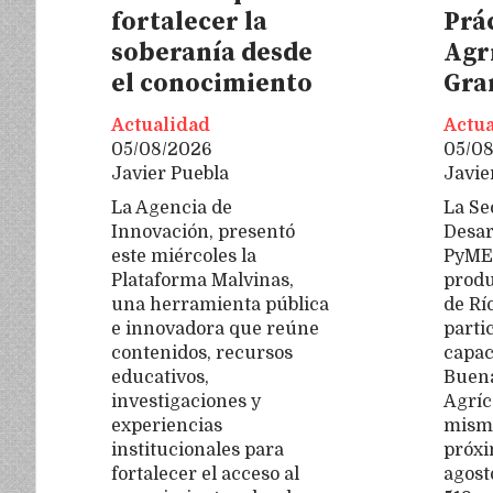
fortalecer la
Prá
soberanía desde
Agr
el conocimiento
Gra
Actualidad
Actua
05/08/2026
05/0
Javier Puebla
Javie
La Agencia de
La Se
Innovación, presentó
Desar
este miércoles la
PyME,
Plataforma Malvinas,
produ
una herramienta pública
de Rí
e innovadora que reúne
parti
contenidos, recursos
capac
educativos,
Buena
investigaciones y
Agríc
experiencias
misma
institucionales para
próxi
fortalecer el acceso al
agost