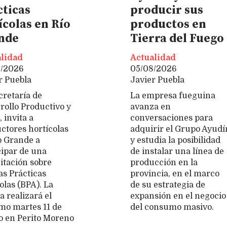
cticas
producir sus
ícolas en Río
productos en
nde
Tierra del Fuego
lidad
Actualidad
8/2026
05/08/2026
r Puebla
Javier Puebla
cretaría de
La empresa fueguina
rollo Productivo y
avanza en
 invita a
conversaciones para
ctores hortícolas
adquirir el Grupo Ayudí
o Grande a
y estudia la posibilidad
cipar de una
de instalar una línea de
itación sobre
producción en la
s Prácticas
provincia, en el marco
olas (BPA). La
de su estrategia de
 realizará el
expansión en el negocio
mo martes 11 de
del consumo masivo.
o en Perito Moreno