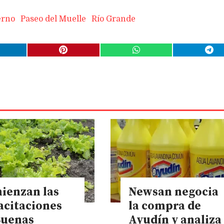
erno
Paseo del Muelle
Río Grande
ienzan las
Newsan negocia
acitaciones
la compra de
Buenas
Ayudín y analiza