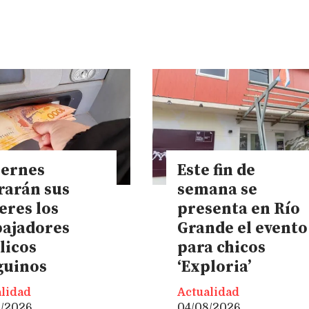
iernes
Este fin de
rarán sus
semana se
eres los
presenta en Río
bajadores
Grande el evento
licos
para chicos
guinos
‘Exploria’
lidad
Actualidad
8/2026
04/08/2026