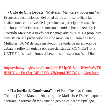
• Ciclo de Cine Debate:
"Malvinas, Memoria y Soberanía" en
Escuelas e Instituciones | del 06 al 22 de abril, se invita a las
instituciones educativas de la provincia a participar de este ciclo
que busca reflexionar sobre nuestra identidad bicontinental y la
Cuestión Malvinas a través del lenguaje audiovisual. La propuesta
consiste en una proyección de cine móvil en el Salón de Usos
Múltiples (SUM) de cada institución, seguida de un espacio de
debate y reflexión guiada por especialistas del CONICET o la
UNTDF. Las instituciones deberán inscribirse a través del link:
https://docs.google.com/forms/d/e/1FAIpQLSehhBQw9uWF6
fPZHGxtnEuxZqsAlPnLDYA7k3xm4JPPF4Jyqg/viewform
• “La huella de Gondwana”
en el Polo Creativo Centro
Tolhuin | 30 de Marzo | 19h a cargo de María José Espeche, quien
abordará la formación y evolución geológica del archipiélago,